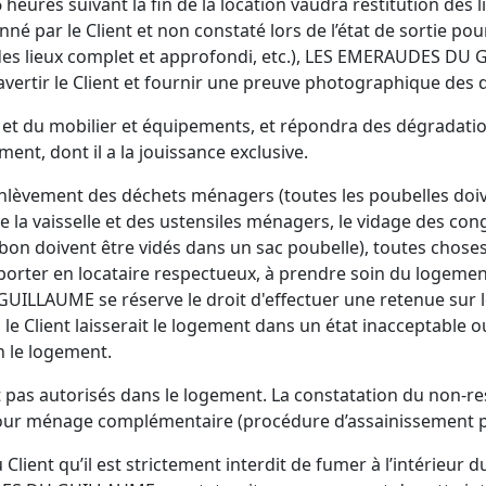
es suivant la fin de la location vaudra restitution des li
 par le Client et non constaté lors de l’état de sortie pou
es lieux complet et approfondi, etc.), LES EMERAUDES DU 
avertir le Client et fournir une preuve photographique des 
ée et du mobilier et équipements, et répondra des dégradati
ent, dont il a la jouissance exclusive.
enlèvement des déchets ménagers (toutes les poubelles doiven
e la vaisselle et des ustensiles ménagers, le vidage des con
bon doivent être vidés dans un sac poubelle), toutes choses
mporter en locataire respectueux, à prendre soin du logement
UILLAUME se réserve le droit d'effectuer une retenue sur le
le Client laisserait le logement dans un état inacceptable 
n le logement.
 pas autorisés dans le logement. La constatation du non-res
pour ménage complémentaire (procédure d’assainissement p
nt qu’il est strictement interdit de fumer à l’intérieur d