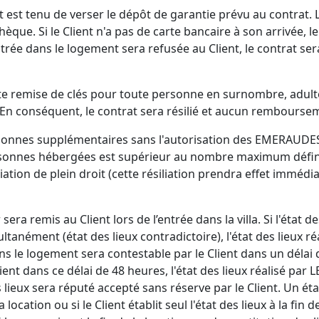
lient est tenu de verser le dépôt de garantie prévu au contrat
hèque. Si le Client n'a pas de carte bancaire à son arrivée, 
ntrée dans le logement sera refusée au Client, le contrat s
ute remise de clés pour toute personne en surnombre, adulte
. En conséquent, le contrat sera résilié et aucun rembourse
ersonnes supplémentaires sans l'autorisation des EMERA
nnes hébergées est supérieur au nombre maximum défini, 
iation de plein droit (cette résiliation prendra effet immédi
era remis au Client lors de l’entrée dans la villa. Si l'état de
anément (état des lieux contradictoire), l'état des lieu
ns le logement sera contestable par le Client dans un délai 
lient dans ce délai de 48 heures, l'état des lieux réalisé
eux sera réputé accepté sans réserve par le Client. Un état d
 location ou si le Client établit seul l'état des lieux à la fin